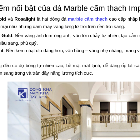
ểm nổi bật của đá Marble cẩm thạch Imp
old
và
Rosalight
là hai dòng đá
marble cẩm thạch
cao cấp nhập k
ại như những đám mây vàng lững lờ trôi trên nền trời sáng.
l Gold
: Nền vàng ánh kim óng ánh, vân lớn chảy tự nhiên, tạo cảm
iàu sang, phú quý.
ht
: Nền kem nhạt dịu dàng hơn, vân hồng – vàng nhẹ nhàng, mang vẻ 
g đều có độ bóng tự nhiên cao, bề mặt mát lạnh, dễ dàng ốp lát sà
n sang trọng và tràn đầy năng lượng tích cực.