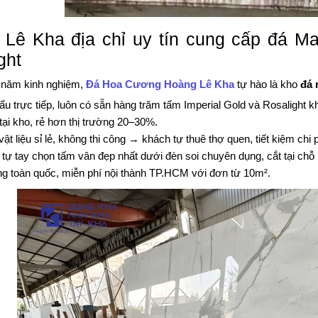
Lê Kha địa chỉ uy tín cung cấp đá M
ght
 năm kinh nghiệm,
Đá Hoa Cương Hoàng Lê Kha
tự hào là kho
đá 
u trực tiếp, luôn có sẵn hàng trăm tấm Imperial Gold và Rosalight k
tại kho, rẻ hơn thị trường 20–30%.
vật liệu sỉ lẻ, không thi công → khách tự thuê thợ quen, tiết kiệm chi p
tự tay chọn tấm vân đẹp nhất dưới đèn soi chuyên dụng, cắt tại chỗ 
g toàn quốc, miễn phí nội thành TP.HCM với đơn từ 10m².