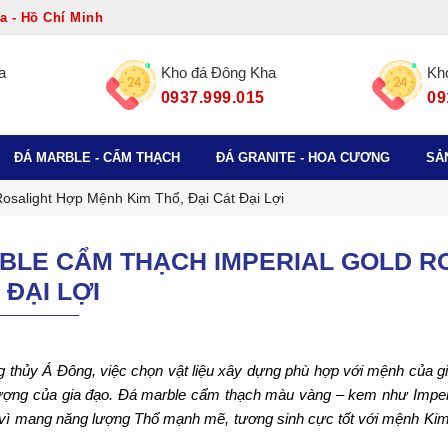
a - Hồ Chí Minh
a
Kho đá Đông Kha
Kh
0937.999.015
09
ĐÁ MARBLE - CẨM THẠCH
ĐÁ GRANITE - HOA CƯƠNG
SẢ
osalight Hợp Mệnh Kim Thổ, Đại Cát Đại Lợi
BLE CẨM THẠCH IMPERIAL GOLD RO
 ĐẠI LỢI
 thủy Á Đông, việc chọn vật liệu xây dựng phù hợp với mệnh của gia 
ợng của gia đạo. Đá marble cẩm thạch màu vàng – kem như Imperia
vì mang năng lượng Thổ mạnh mẽ, tương sinh cực tốt với mệnh Kim v