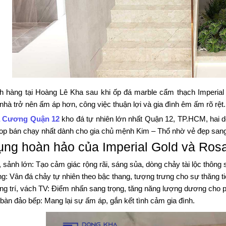
h hàng tại Hoàng Lê Kha sau khi ốp đá marble cẩm thạch Imperial
nhà trở nên ấm áp hơn, công việc thuận lợi và gia đình êm ấm rõ rệt.
 Cương Quận 12
kho đá tự nhiên lớn nhất Quận 12, TP.HCM, hai d
op bán chạy nhất dành cho gia chủ mệnh Kim – Thổ nhờ vẻ đẹp sang 
ng hoàn hảo của Imperial Gold và Rosal
 sảnh lớn: Tạo cảm giác rộng rãi, sáng sủa, dòng chảy tài lộc thông 
g: Vân đá chảy tự nhiên theo bậc thang, tượng trưng cho sự thăng t
ng trí, vách TV: Điểm nhấn sang trọng, tăng năng lượng dương cho 
bàn đảo bếp: Mang lại sự ấm áp, gắn kết tình cảm gia đình.