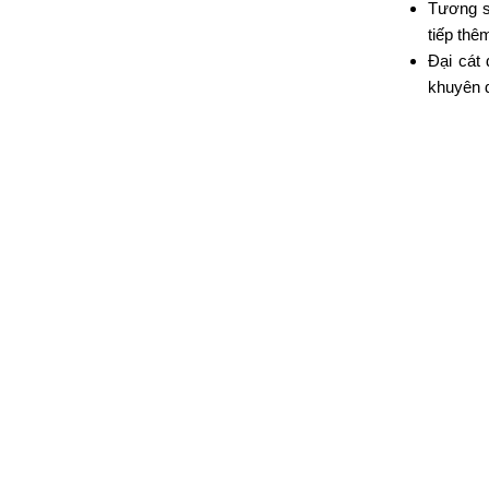
Tương s
tiếp thê
Đại cát
khuyên d