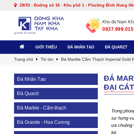
28/93 - Đường số 18 - Khu phố 1 - Phường Bình Hưng Hò
Kho đá Nam Kh
0937.999.015
GIỚI THIỆU
ĐÁ NHÂN TẠO
ĐÁ QUARZT
Trang chủ
Tin tức
Đá Marble Cẩm Thạch Imperial Gold R
ĐÁ MAR
Đá Nhân Tạo
ĐẠI CÁT
Đá Quarzt
Đá Marble - Cẩm thạch
Trong phong
sự hưng vư
Đá Granite - Hoa Cương
ưa chuộng 
lợi.