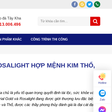
o đá Tây Kha
13.006.496
N PHẨM KHÁC
CÔNG TRÌNH THI CÔNG
SALIGHT HỢP MỆNH KIM THỔ,
Hotline
chủ là yếu tố quan trọng quyết định tài lộc, sức khỏe và
l Gold và Rosalight đang được giới thượng lưu đặc biệt
Zalo
à Thổ, được các thầy phong thủy đánh giá là đại cát đại