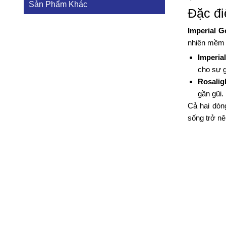
Sản Phẩm Khác
Đặc đi
Imperial G
nhiên mềm m
Imperia
cho sự g
Rosalig
gần gũi.
Cả hai dòn
sống trở nê