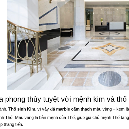
a phong thủy tuyệt vời mệnh kim và thổ
ành,
Thổ sinh Kim
, vì vậy
đá marble cẩm thạch
màu vàng – kem là 
 Thổ: Màu vàng là bản mệnh của Thổ, giúp gia chủ mệnh Thổ tăng c
p thăng tiến.