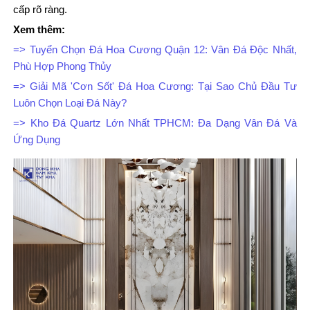
cấp rõ ràng.
Xem thêm:
=>
Tuyển Chọn Đá Hoa Cương Quận 12: Vân Đá Độc Nhất,
Phù Hợp Phong Thủy
=>
Giải Mã 'Cơn Sốt' Đá Hoa Cương: Tại Sao Chủ Đầu Tư
Luôn Chọn Loại Đá Này?
=>
Kho Đá Quartz Lớn Nhất TPHCM: Đa Dạng Vân Đá Và
Ứng Dụng