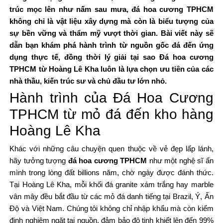
trúc mọc lên như nấm sau mưa, đá hoa cương TPHCM
không chỉ là vật liệu xây dựng mà còn là biểu tượng của
sự bền vững và thẩm mỹ vượt thời gian. Bài viết này sẽ
dẫn bạn khám phá hành trình từ nguồn gốc đá đến ứng
dụng thực tế, đồng thời lý giải tại sao Đá hoa cương
TPHCM từ Hoàng Lê Kha luôn là lựa chọn ưu tiên của các
nhà thầu, kiến trúc sư và chủ đầu tư lớn nhỏ.
Hành trình của Đá Hoa Cương
TPHCM từ mỏ đá đến kho hàng
Hoàng Lê Kha
Khác với những câu chuyện quen thuộc về vẻ đẹp lấp lánh,
hãy tưởng tượng
đá hoa cương TPHCM
như một nghệ sĩ ẩn
mình trong lòng đất billions năm, chờ ngày được đánh thức.
Tại Hoàng Lê Kha, mỗi khối đá granite xám trắng hay marble
vân mây đều bắt đầu từ các mỏ đá danh tiếng tại Brazil, Ý, Ấn
Độ và Việt Nam. Chúng tôi không chỉ nhập khẩu mà còn kiểm
định nghiêm ngặt tại nguồn, đảm bảo độ tinh khiết lên đến 99%