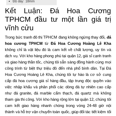
Độ dày: 18mm
Kết Luận: Đá Hoa Cương
TPHCM đầu tư một lần giá trị
vĩnh cửu
Trong bức tranh đô thị TPHCM đang không ngừng thay đổi,
đá
hoa cương TPHCM
từ
Đá Hoa Cương Hoàng Lê Kha
không chỉ là vật liệu đó là cam kết về chất lượng, uy tín và
dịch vụ. Với kho hàng phong phú tại quận 12, giá sỉ cạnh tranh
và giao hàng thần tốc, chúng tôi sẵn sàng đồng hành cùng mọi
công trình từ biệt thự triệu đô đến nhà phố bình dân. Tại Đá
Hoa Cương Hoàng Lê Kha, chúng tôi tự hào là cơ sở cung
cấp đá hoa cương giá sỉ hàng đầu, tập trung độc quyền vào
việc nhập khẩu và phân phối các dòng đá tự nhiên cao cấp
như đá granite, đá marble cẩm thạch, đá quartz mà không
tham gia thi công. Với kho hàng rộng lớn tại quận 12, chúng tôi
cam kết giao hàng nhanh chóng trong vòng 24-48 giờ nội
thành và hỗ trợ vận chuyển toàn quốc, giúp đối tác tiết kiệm tối