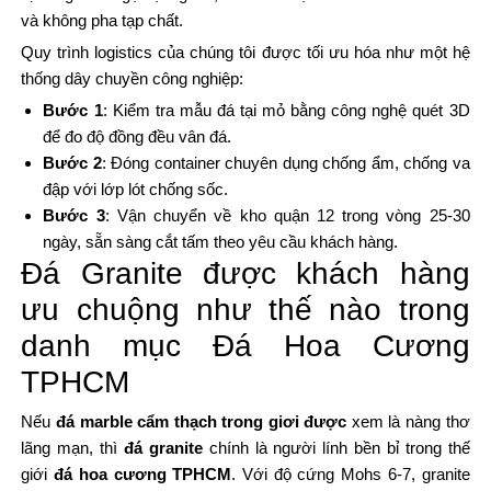
và không pha tạp chất.
Quy trình logistics của chúng tôi được tối ưu hóa như một hệ
thống dây chuyền công nghiệp:
Bước 1
: Kiểm tra mẫu đá tại mỏ bằng công nghệ quét 3D
để đo độ đồng đều vân đá.
Bước 2
: Đóng container chuyên dụng chống ẩm, chống va
đập với lớp lót chống sốc.
Bước 3
: Vận chuyển về kho quận 12 trong vòng 25-30
ngày, sẵn sàng cắt tấm theo yêu cầu khách hàng.
Đá Granite được khách hàng
ưu chuộng như thế nào trong
danh mục Đá Hoa Cương
TPHCM
Nếu
đá marble cẩm thạch trong giơi được
xem là nàng thơ
lãng mạn, thì
đá granite
chính là người lính bền bỉ trong thế
giới
đá hoa cương TPHCM
. Với độ cứng Mohs 6-7, granite